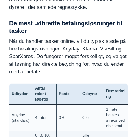
dyrere i det samlede regnestykke.
De mest udbredte betalingsløsninger til
tasker
Når du handler tasker online, vil du typisk støde på
fire betalingsløsninger: Anyday, Klarna, ViaBill og
SparXpres. De fungerer meget forskelligt, og valget
af løsning har direkte betydning for, hvad du ender
med at betale.
Antal
Bemærkni
Udbyder
rater /
Rente
Gebyrer
ng
løbetid
1. rate
Anyday
betales
4 rater
0%
0 kr.
(standard)
straks ved
checkout
6, 8, 10,
Lille