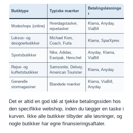
Betalingsløsninge
Butiktype
Typiske mærker
r
Hverdagstasker,
Klarna, Anyday,
Modeshops (online)
rejsetasker
ViaBill
Luksus- og
Michael Kors,
Klarna, SparXpres
designerbutikker
Coach, Furla
Nike, Adidas,
Anyday, Klarna,
Sportsbutikker
Eastpak, Herschel
ViaBill
Rejse- og
Samsonite, Delsey,
Klarna, Anyday
kuffertsbutikker
American Tourister
Generelle
Klarna, ViaBill,
Blandede mærker
stormagasiner
Anyday
Det er altid en god idé at tjekke betalingssiden hos
den specifikke webshop, inden du lægger en taske i
kurven. Ikke alle butikker tilbyder alle løsninger, og
nogle butikker har egne finansieringsaftaler.