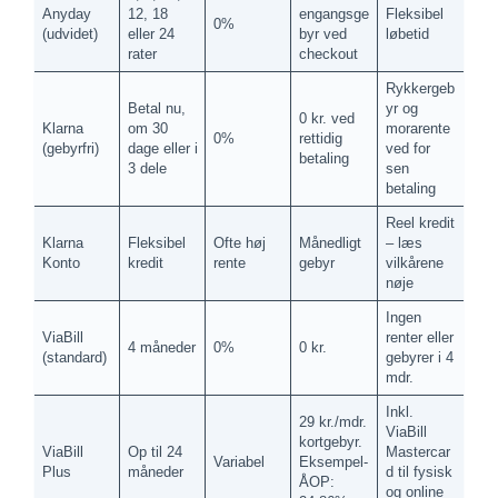
Anyday
12, 18
engangsge
Fleksibel
0%
(udvidet)
eller 24
byr ved
løbetid
rater
checkout
Rykkergeb
Betal nu,
yr og
0 kr. ved
Klarna
om 30
morarente
0%
rettidig
(gebyrfri)
dage eller i
ved for
betaling
3 dele
sen
betaling
Reel kredit
Klarna
Fleksibel
Ofte høj
Månedligt
– læs
Konto
kredit
rente
gebyr
vilkårene
nøje
Ingen
ViaBill
renter eller
4 måneder
0%
0 kr.
(standard)
gebyrer i 4
mdr.
Inkl.
29 kr./mdr.
ViaBill
kortgebyr.
ViaBill
Op til 24
Mastercar
Variabel
Eksempel-
Plus
måneder
d til fysisk
ÅOP:
og online