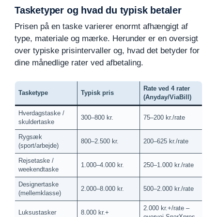
Tasketyper og hvad du typisk betaler
Prisen på en taske varierer enormt afhængigt af
type, materiale og mærke. Herunder er en oversigt
over typiske prisintervaller og, hvad det betyder for
dine månedlige rater ved afbetaling.
Rate ved 4 rater
Tasketype
Typisk pris
(Anyday/ViaBill)
Hverdagstaske /
300–800 kr.
75–200 kr./rate
skuldertaske
Rygsæk
800–2.500 kr.
200–625 kr./rate
(sport/arbejde)
Rejsetaske /
1.000–4.000 kr.
250–1.000 kr./rate
weekendtaske
Designertaske
2.000–8.000 kr.
500–2.000 kr./rate
(mellemklasse)
2.000 kr.+/rate –
Luksustasker
8.000 kr.+
overvej SparXpres