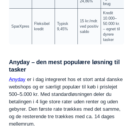
24,86%
brug
Kredit
10.000–
15 kr./mdr.
Fleksibel
Typisk
50.000 kr.
SparXpres
ved positiv
kredit
9,45%
– egnet til
saldo
dyrere
tasker
Anyday – den mest populære løsning til
tasker
Anyday
er i dag integreret hos et stort antal danske
webshops og er særligt populær til køb i prislejet
500–5.000 kr. Med standardløsningen deler du
betalingen i 4 lige store rater uden renter og uden
gebyrer. Den første rate trækkes med det samme,
og de resterende tre trækkes med ca. 14 dages
mellemrum.