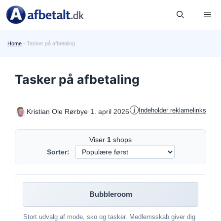
Hop
Me
til
indhold
Home
-
Tasker på afbetaling
Tasker på afbetaling
Indeholder reklamelinks
i
·
1. april 2026
Kristian Ole Rørbye
Viser
1
shops
Sorter:
Bubbleroom
Stort udvalg af mode, sko og tasker. Medlemsskab giver dig