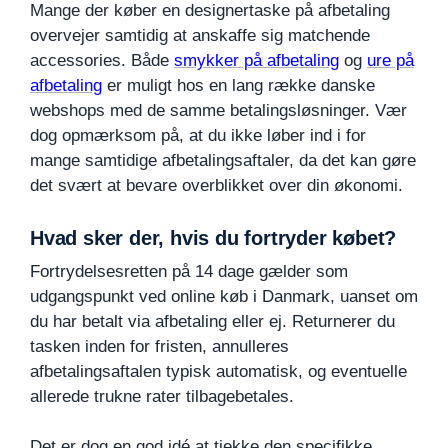
Mange der køber en designertaske på afbetaling
overvejer samtidig at anskaffe sig matchende
accessories. Både
smykker på afbetaling
og
ure på
afbetaling
er muligt hos en lang række danske
webshops med de samme betalingsløsninger. Vær
dog opmærksom på, at du ikke løber ind i for
mange samtidige afbetalingsaftaler, da det kan gøre
det svært at bevare overblikket over din økonomi.
Hvad sker der, hvis du fortryder købet?
Fortrydelsesretten på 14 dage gælder som
udgangspunkt ved online køb i Danmark, uanset om
du har betalt via afbetaling eller ej. Returnerer du
tasken inden for fristen, annulleres
afbetalingsaftalen typisk automatisk, og eventuelle
allerede trukne rater tilbagebetales.
Det er dog en god idé at tjekke den specifikke