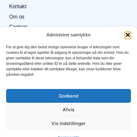
Kontakt
Om os
Cookies
Administrer samtykke
Sitemap
For at give dig den bedst mulige oplevelse bruger vi teknologier som
cookies til at lagre og/eller få adgang til oplysninger på din enhed. Hvis du
Populære produkter
giver samtykke til disse teknologier, kan vi behandle data som din
browsingadfærd eller unikke ID’er på dette website. Hvis du ikke giver
samtykke eller trækker dit samtykke tilbage, kan visse funktioner blive
Mobil
påvirket negativt.
iPhone
TV
Godkend
Computer
Afvis
Elektronik
Vis indstillinger
© 2025 afbetalt.dk • Build with ❤ by Move Marketing