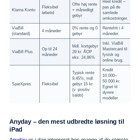
Reel kredit –
Ofte høj rente
Fleksibel
pas på de
Klarna Konto
+ månedligt
løbetid
samlede
gebyr
omkostninger.
ViaBill
0% rente og 0
Rentefrit i 4
4 måneder
(standard)
gebyr
måneder.
Inkl. ViaBill
Mdl. kortgebyr
Op til 24
Mastercard til
ViaBill Plus
29 kr. ÅOP
måneder
fysisk og
eks. 24,86%
online brug.
Kredit
Typisk rente
10.000–
9,45%, mdl.
50.000 kr.
SparXpres
Fleksibel
gebyr 15 kr.
Egnet til
(v. positiv
dyrere
saldo)
modeller.
Anyday – den mest udbredte løsning til
iPad
Anyday
er i dag integreret hos mange af de største