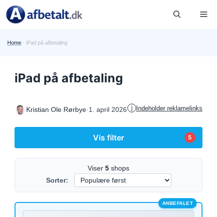
Hop
Me
til
indhold
Home
-
iPad på afbetaling
iPad på afbetaling
Indeholder reklamelinks
i
·
1. april 2026
Kristian Ole Rørbye
Vis filter
5
Viser
5
shops
Sorter:
ANBEFALET