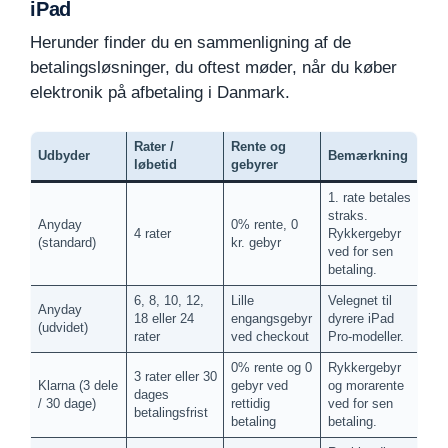
iPad
Herunder finder du en sammenligning af de
betalingsløsninger, du oftest møder, når du køber
elektronik på afbetaling i Danmark.
Rater /
Rente og
Udbyder
Bemærkning
løbetid
gebyrer
1. rate betales
straks.
Anyday
0% rente, 0
4 rater
Rykkergebyr
(standard)
kr. gebyr
ved for sen
betaling.
6, 8, 10, 12,
Lille
Velegnet til
Anyday
18 eller 24
engangsgebyr
dyrere iPad
(udvidet)
rater
ved checkout
Pro-modeller.
0% rente og 0
Rykkergebyr
3 rater eller 30
Klarna (3 dele
gebyr ved
og morarente
dages
/ 30 dage)
rettidig
ved for sen
betalingsfrist
betaling
betaling.